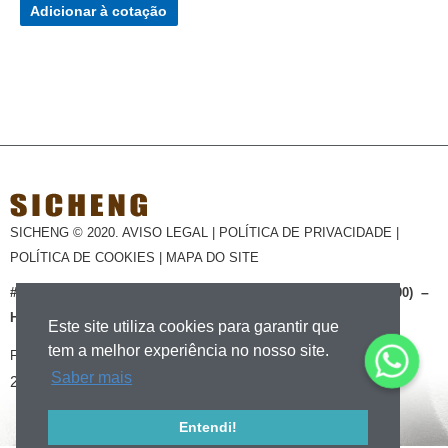
Adicionar à cotação
SICHENG © 2020.
AVISO LEGAL
|
POLÍTICA DE PRIVACIDADE
|
POLÍTICA DE COOKIES
|
MAPA DO SITE
#1409-1503, EDIFÍCIO NO.1, LVDI CENTRE, ZHENGZHOU
(450000)
–
HENAN – CHINA
Este site utiliza cookies para garantir que
tem a melhor experiência no nosso site.
(+86) 371 63211286
FAX: (+86) 371 62355688 TEL:
E-MAIL:
Saber mais
2282814432@qq.com
Entendi!