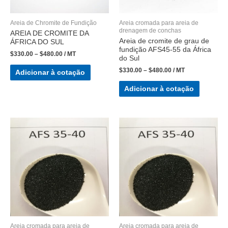
Areia de Chromite de Fundição
Areia cromada para areia de
drenagem de conchas
AREIA DE CROMITE DA
Areia de cromite de grau de
ÁFRICA DO SUL
fundição AFS45-55 da África
$
330.00
–
$
480.00
/ MT
do Sul
$
330.00
–
$
480.00
/ MT
Adicionar à cotação
Adicionar à cotação
Areia cromada para areia de
Areia cromada para areia de