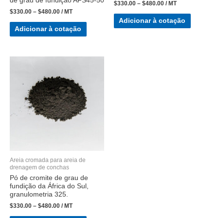
de grau de fundição AFS45-50
$
330.00
–
$
480.00
/ MT
$
330.00
–
$
480.00
/ MT
Adicionar à cotação
Adicionar à cotação
Areia cromada para areia de
drenagem de conchas
Pó de cromite de grau de
fundição da África do Sul,
granulometria 325.
$
330.00
–
$
480.00
/ MT