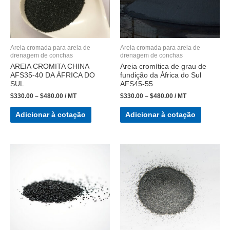
Areia cromada para areia de
Areia cromada para areia de
drenagem de conchas
drenagem de conchas
AREIA CROMITA CHINA
Areia cromítica de grau de
AFS35-40 DA ÁFRICA DO
fundição da África do Sul
SUL
AFS45-55
$
330.00
–
$
480.00
/ MT
$
330.00
–
$
480.00
/ MT
Adicionar à cotação
Adicionar à cotação