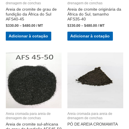
drenagem de conchas
drenagem de conchas
Areia de cromite de grau de
Areia de cromite originária da
fundição da África do Sul
África do Sul, tamanho
AFS40-45
AFS35-40
$
330.00
–
$
480.00
/ MT
$
330.00
–
$
480.00
/ MT
Adicionar à cotação
Adicionar à cotação
Areia cromada para areia de
Areia cromada para areia de
drenagem de conchas
drenagem de conchas
Areia de cromite sul-africana
PÓ DE AREIA CROMAMITA